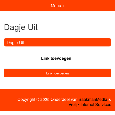
Menu +
Dagje Uit
Dagje Uit
Link toevoegen
Link toevoegen
Copyright © 2025 Onderdeel van
BaakmanMedia
&
Vrolijk Internet Services