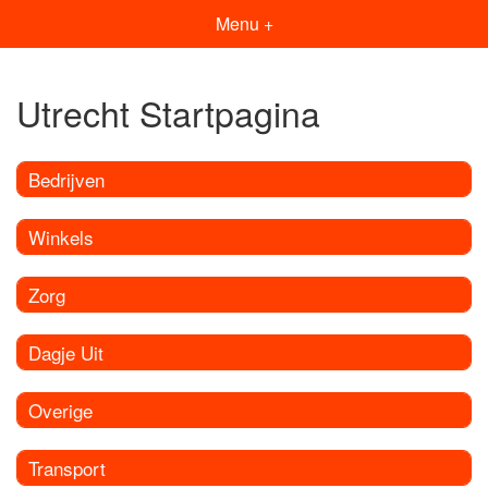
Menu +
Utrecht Startpagina
Bedrijven
Winkels
Zorg
Dagje Uit
Overige
Transport