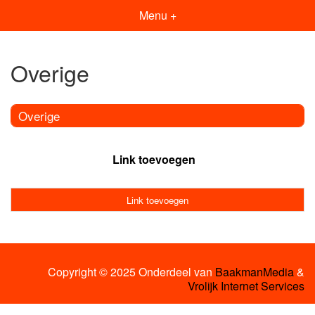
Menu +
Overige
Overige
Link toevoegen
Link toevoegen
Copyright © 2025 Onderdeel van
BaakmanMedia
&
Vrolijk Internet Services